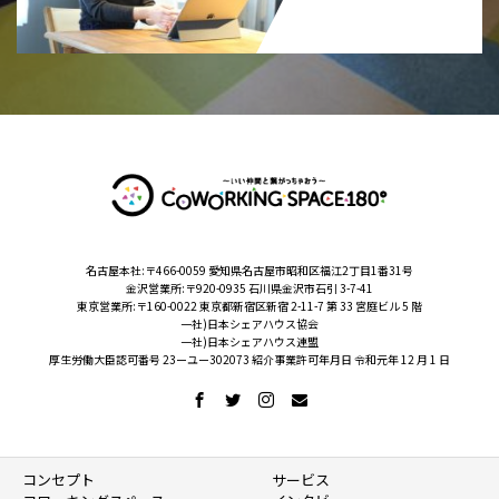
名古屋本社:〒466-0059 愛知県名古屋市昭和区福江2丁目1番31号
金沢営業所:〒920-0935 石川県金沢市石引 3-7-41
東京営業所:〒160-0022 東京都新宿区新宿 2-11-7 第 33 宮庭ビル 5 階
一社)日本シェアハウス協会
一社)日本シェアハウス連盟
厚生労働大臣認可番号 23ーユー302073 紹介事業許可年月日 令和元年 12 月 1 日
コンセプト
サービス